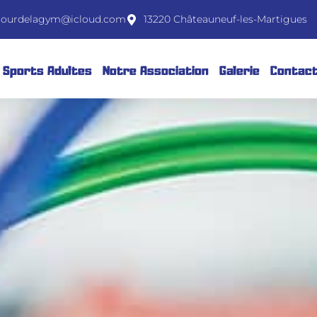
tourdelagym@icloud.com
13220 Châteauneuf-les-Martigues
Sports Adultes
Notre Association
Galerie
Contac