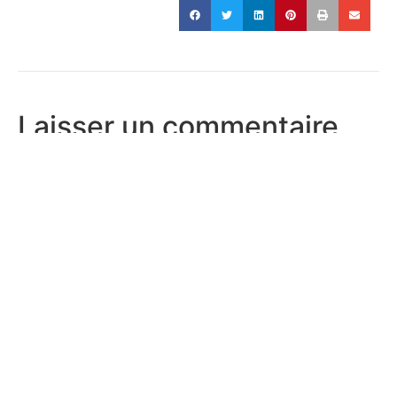
Laisser un commentaire
Votre adresse e-mail ne sera pas publiée.
Les champs
obligatoires sont indiqués avec
*
Commentaire
*